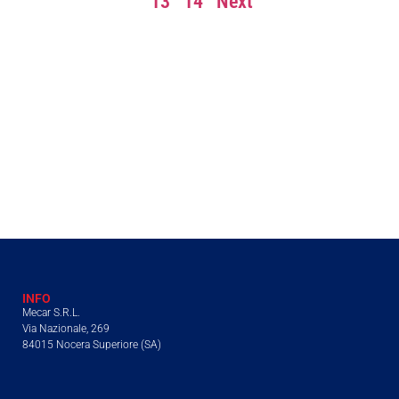
13
14
Next
INFO
Mecar S.R.L.
Via Nazionale, 269
84015 Nocera Superiore (SA)