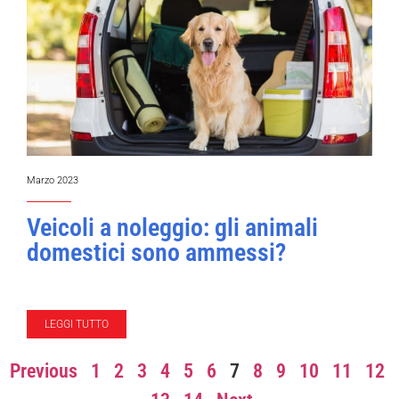
Marzo 2023
Veicoli a noleggio: gli animali
domestici sono ammessi?
LEGGI TUTTO
Previous
1
2
3
4
5
6
7
8
9
10
11
12