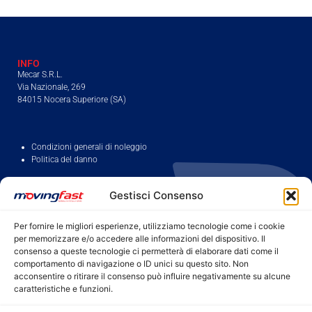
INFO
Mecar S.R.L.
Via Nazionale, 269
84015 Nocera Superiore (SA)
Condizioni generali di noleggio
Politica del danno
DOVE NOLEGGIARE
Gestisci Consenso
Noleggio furgoni Salerno
Noleggio furgoni Nocera Superiore
Noleggio furgoni Casoria
Noleggio furgoni Aversa
Per fornire le migliori esperienze, utilizziamo tecnologie come i cookie
Noleggio furgoni Cosenza/Rende
Noleggio furgoni Locri
per memorizzare e/o accedere alle informazioni del dispositivo. Il
consenso a queste tecnologie ci permetterà di elaborare dati come il
Noleggio furgoni Villapiana
Noleggio furgoni Napoli
comportamento di navigazione o ID unici su questo sito. Non
Noleggio furgoni Caserta
Noleggio furgoni Benevento
acconsentire o ritirare il consenso può influire negativamente su alcune
caratteristiche e funzioni.
Noleggio furgoni Avellino
Noleggio furgoni Pagani