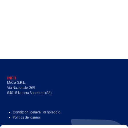
INFO
Mecar S.R.L.
Via Nazionale, 269
84015 Nocera Superiore (SA)
Condizioni generali di noleggio
Politica del danno
DOVE NOLEGGIARE