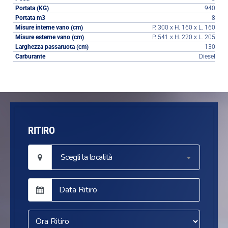
Portata (KG)
940
Portata m3
8
Misure interne vano (cm)
P. 300 x H. 160 x L. 160
Misure esterne vano (cm)
P. 541 x H. 220 x L. 205
Larghezza passaruota (cm)
130
Carburante
Diesel
RITIRO
Scegli la località