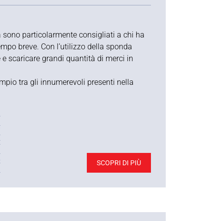
a sono particolarmente consigliati a chi ha
tempo breve. Con l’utilizzo della sponda
re e scaricare grandi quantità di merci in
mpio tra gli innumerevoli presenti nella
3
0
7
4
0
A
SCOPRI DI PIÙ
l