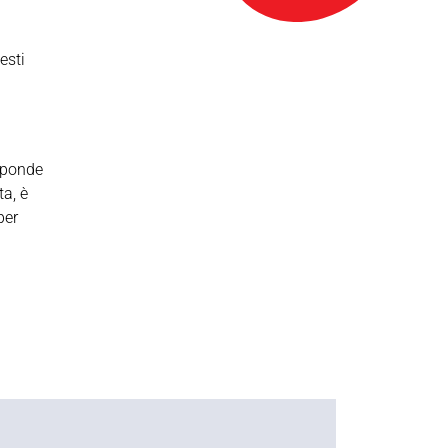
esti
 sponde
ta, è
per