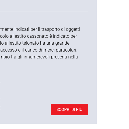
mente indicati per il trasporto di oggetti
eicolo allestito cassonato è indicato per
olo allestito telonato ha una grande
accesso e il carico di merci particolari.
mpio tra gli innumerevoli presenti nella
3
0
8
5
O
SCOPRI DI PIÙ
l