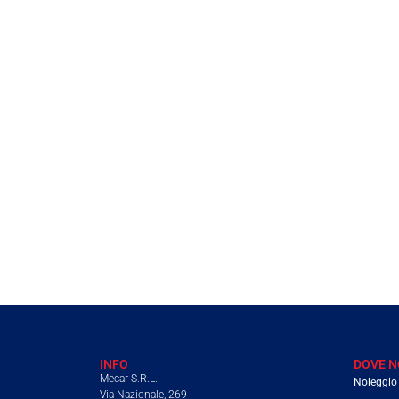
INFO
DOVE N
Mecar S.R.L.
Noleggio 
Via Nazionale, 269