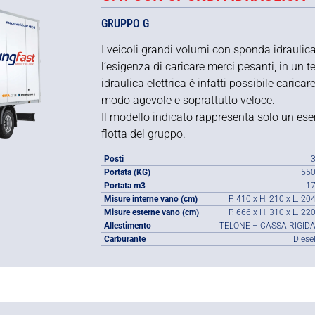
GRUPPO G
I veicoli grandi volumi con sponda idraulic
l’esigenza di caricare merci pesanti, in un 
idraulica elettrica è infatti possibile carica
modo agevole e soprattutto veloce.
Il modello indicato rappresenta solo un ese
flotta del gruppo.
Posti
Portata (KG)
55
Portata m3
1
Misure interne vano (cm)
P. 410 x H. 210 x L. 20
Misure esterne vano (cm)
P. 666 x H. 310 x L. 22
Allestimento
TELONE – CASSA RIGID
Carburante
Diese