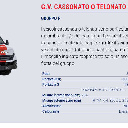
G.V. CASSONATO O TELONATO
GRUPPO F
I veicoli cassonati o telonati sono particolar
ingombranti e/o delicati. In particolare il v
trasportare materiale fragile, mentre il veic
versatilità soprattutto per quanto riguarda l’
Il modello indicato rappresenta solo un ese
flotta del gruppo.
Posti
Portata (KG)
60
Portata m3
1
P. 420/470 x H. 210/230 x L.
Misure interne vano (cm)
204
Misure esterne vano (cm)
P. 741 x H. 320 x L. 21
Allestimento
N
Carburante
Diese