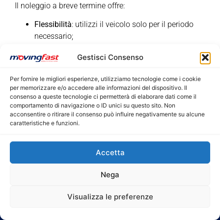
Il noleggio a breve termine offre:
Flessibilità
: utilizzi il veicolo solo per il periodo
necessario;
Costi chiari
: nessun anticipo o spese impreviste;
Gestisci Consenso
Veicoli moderni
: flotta aggiornata e
manutenzione inclusa.
Per fornire le migliori esperienze, utilizziamo tecnologie come i cookie
per memorizzare e/o accedere alle informazioni del dispositivo. Il
consenso a queste tecnologie ci permetterà di elaborare dati come il
comportamento di navigazione o ID unici su questo sito. Non
acconsentire o ritirare il consenso può influire negativamente su alcune
caratteristiche e funzioni.
Accetta
Nega
Visualizza le preferenze