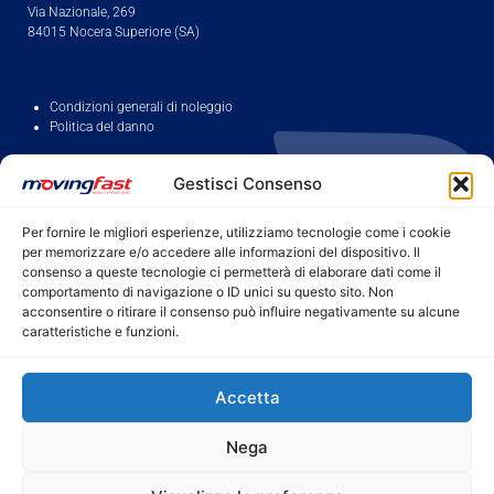
Via Nazionale, 269
84015 Nocera Superiore (SA)
Condizioni generali di noleggio
Politica del danno
DOVE NOLEGGIARE
Gestisci Consenso
Noleggio furgoni Salerno
Noleggio furgoni Nocera Superiore
Noleggio furgoni Casoria
Noleggio furgoni Aversa
Per fornire le migliori esperienze, utilizziamo tecnologie come i cookie
Noleggio furgoni Cosenza/Rende
Noleggio furgoni Locri
per memorizzare e/o accedere alle informazioni del dispositivo. Il
consenso a queste tecnologie ci permetterà di elaborare dati come il
Noleggio furgoni Villapiana
Noleggio furgoni Napoli
comportamento di navigazione o ID unici su questo sito. Non
Noleggio furgoni Caserta
Noleggio furgoni Benevento
acconsentire o ritirare il consenso può influire negativamente su alcune
caratteristiche e funzioni.
Noleggio furgoni Avellino
Noleggio furgoni Pagani
SERVIZIO CLIENTI
Accetta
© 2024 Movingfast è un marchio di Mecar S.R.L. – P.IVA 02279830653
Nega
Privacy policy
|
Cookie policy